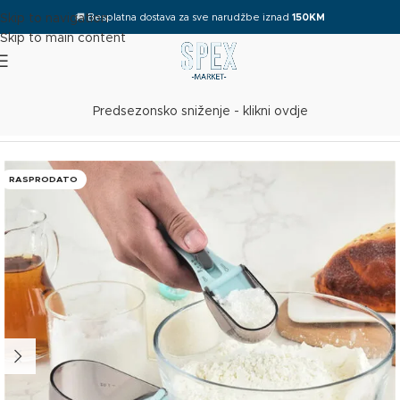
🚚
Besplatna dostava za sve narudžbe iznad
150KM
Skip to navigation
Skip to main content
Predsezonsko sniženje - klikni ovdje
Početna
/
Kuhinja
RASPRODATO