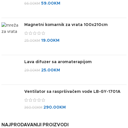
59.00
KM
66.00
KM
Magnetni komarnik za vrata 100x210cm
19.00
KM
25.00
KM
Lava difuzer sa aromaterapijom
25.00
KM
29.00
KM
Ventilator sa raspršivačem vode LB-GY-1701A
290.00
KM
360.00
KM
NAJPRODAVANIJI PROIZVODI