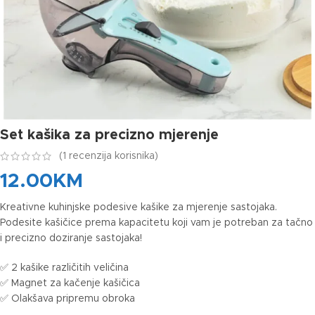
Set kašika za precizno mjerenje
(
1
recenzija korisnika)
12.00
KM
Kreativne kuhinjske podesive kašike za mjerenje sastojaka.
Podesite kašičice prema kapacitetu koji vam je potreban za tačno
i precizno doziranje sastojaka!
✅ 2 kašike različitih veličina
✅ Magnet za kačenje kašičica
✅ Olakšava pripremu obroka