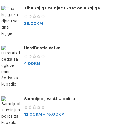
Tiha knjiga za djecu - set od 4 knjige
38.00
KM
HardBristle četka
4.00
KM
Samoljepljiva ALU polica
12.00
KM
–
16.00
KM