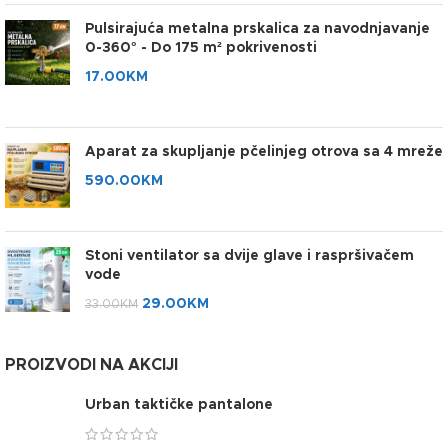
Pulsirajuća metalna prskalica za navodnjavanje
0-360° - Do 175 m² pokrivenosti
17.00
KM
Aparat za skupljanje pčelinjeg otrova sa 4 mreže
590.00
KM
Stoni ventilator sa dvije glave i raspršivačem
vode
29.00
KM
33.00
KM
PROIZVODI NA AKCIJI
Urban taktičke pantalone