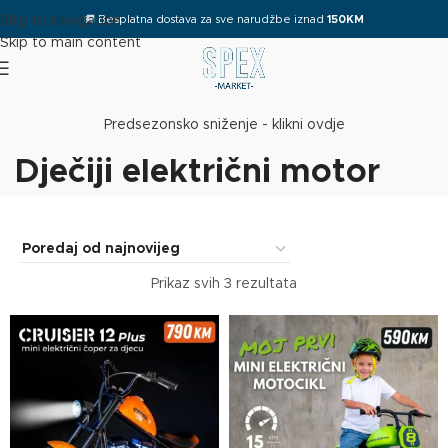
🚚
Besplatna dostava za sve narudžbe iznad
150KM
Skip to navigation
Skip to main content
Predsezonsko sniženje - klikni ovdje
Dječiji električni motor
Prikaz svih 3 rezultata