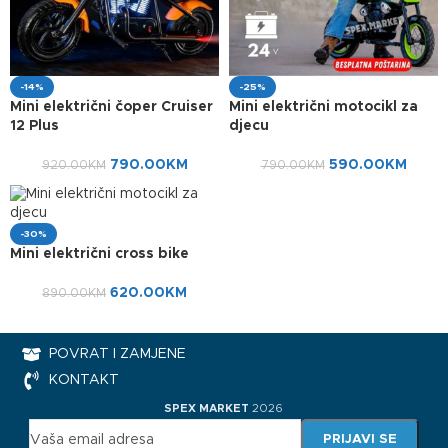
-14%
-25%
Mini električni čoper Cruiser
Mini električni motocikl za
12 Plus
djecu
790.00
KM
590.00
KM
920.00
KM
790.00
KM
-30%
Mini električni cross bike
620.00
KM
890.00
KM
POVRAT I ZAMJENE
KONTAKT
SPEX MARKET
2026