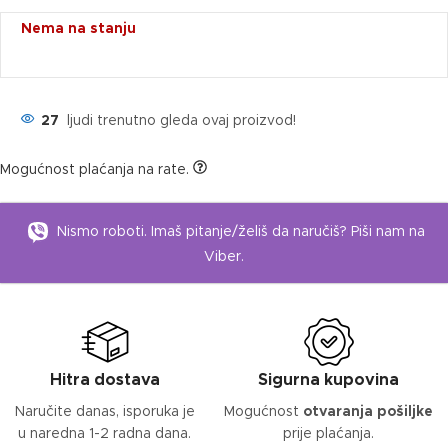
Nema na stanju
27
ljudi trenutno gleda ovaj proizvod!
Mogućnost plaćanja na rate.
Nismo roboti. Imaš pitanje/želiš da naručiš? Piši nam na
Viber.
Hitra dostava
Sigurna kupovina
Naručite danas, isporuka je
Mogućnost
otvaranja pošiljke
u naredna 1-2 radna dana.
prije plaćanja.