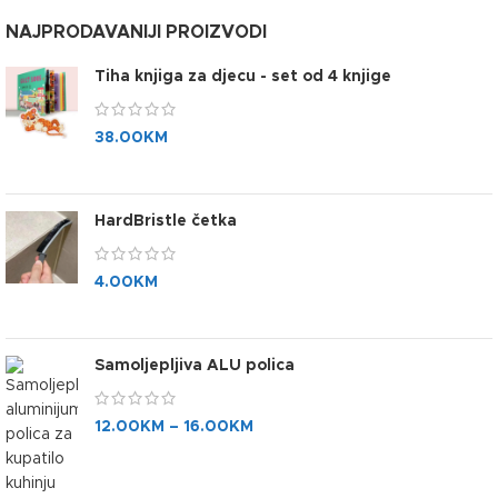
NAJPRODAVANIJI PROIZVODI
Tiha knjiga za djecu - set od 4 knjige
38.00
KM
HardBristle četka
4.00
KM
Samoljepljiva ALU polica
12.00
KM
–
16.00
KM