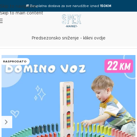
🚚
Besplatna dostava za sve narudžbe iznad
150KM
Skip to navigation
Skip to main content
Predsezonsko sniženje - klikni ovdje
Početna
/
Mame i djeca
RASPRODATO