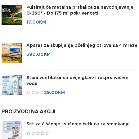
Pulsirajuća metalna prskalica za navodnjavanje
0-360° - Do 175 m² pokrivenosti
17.00
KM
Aparat za skupljanje pčelinjeg otrova sa 4 mreže
590.00
KM
Stoni ventilator sa dvije glave i raspršivačem
vode
29.00
KM
33.00
KM
PROIZVODI NA AKCIJI
Set za čišćenje i sušenje četkica za šminkanje