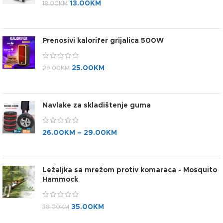
13.00
KM
18.00
KM
Prenosivi kalorifer grijalica 500W
25.00
KM
29.00
KM
Navlake za skladištenje guma
26.00
KM
–
29.00
KM
Ležaljka sa mrežom protiv komaraca - Mosquito
Hammock
35.00
KM
38.00
KM