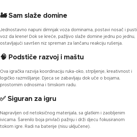
🚂 Sam slaže domine
Jednostavno napuni dimnjak voza dominama, postavi nosač i pusti
voz da krene! Dok se kreće, pažljivo slaže domine jednu po jednu,
ostavljajući savršen niz spreman za lančanu reakciju rušenja.
🧠 Podstiče razvoj i maštu
Ova igračka razvija koordinaciju ruka-oko, strpljenje, kreativnost i
logičko razmišljanje. Djeca se zabavljaju dok uče o bojama,
prostornim odnosima i timskom radu.
✅ Siguran za igru
Napravljen od netoksičnog materijala, sa glatkim i zaobljenim
ivicama. Šarenilo boja privlači pažnju i drži djecu fokusiranom
tokom igre. Radi na baterije (nisu uključene).