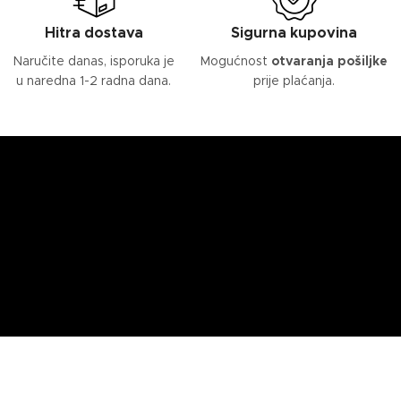
Hitra dostava
Sigurna kupovina
Naručite danas, isporuka je
Mogućnost
otvaranja pošiljke
u naredna 1-2 radna dana.
prije plaćanja.