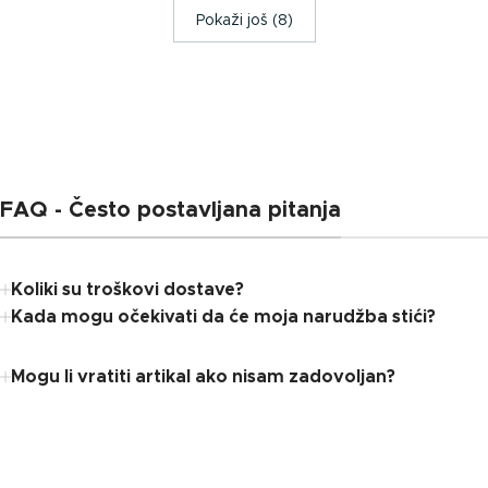
Pokaži još (8)
FAQ - Često postavljana pitanja
Koliki su troškovi dostave?
Kada mogu očekivati ​​da će moja narudžba stići?
Mogu li vratiti artikal ako nisam zadovoljan?