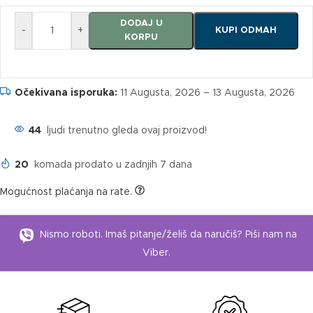
DODAJ U
-
+
KUPI ODMAH
KORPU
Očekivana isporuka:
11 Augusta, 2026 – 13 Augusta, 2026
44
ljudi trenutno gleda ovaj proizvod!
20
komada prodato u zadnjih 7 dana
Mogućnost plaćanja na rate.
Nismo roboti. Imaš pitanje/želiš da naručiš? Piši nam na
Viber.