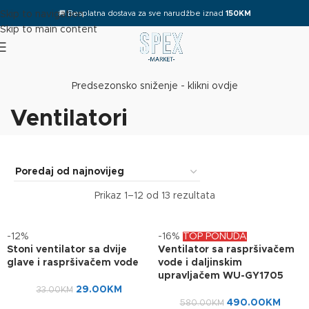
🚚
Besplatna dostava za sve narudžbe iznad
150KM
Skip to navigation
Skip to main content
Predsezonsko sniženje - klikni ovdje
Ventilatori
Prikaz 1–12 od 13 rezultata
-12%
-16%
TOP PONUDA
Stoni ventilator sa dvije
Ventilator sa raspršivačem
glave i raspršivačem vode
vode i daljinskim
upravljačem WU-GY1705
29.00
KM
33.00
KM
490.00
KM
580.00
KM