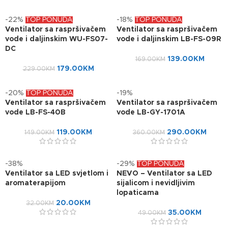
-22%
TOP PONUDA
-18%
TOP PONUDA
Ventilator sa raspršivačem
Ventilator sa raspršivačem
vode i daljinskim WU-FS07-
vode i daljinskim LB-FS-09R
DC
139.00
KM
169.00
KM
179.00
KM
229.00
KM
-20%
TOP PONUDA
-19%
Ventilator sa raspršivačem
Ventilator sa raspršivačem
vode LB-FS-40B
vode LB-GY-1701A
119.00
KM
290.00
KM
149.00
KM
360.00
KM
-38%
-29%
TOP PONUDA
Ventilator sa LED svjetlom i
NEVO – Ventilator sa LED
aromaterapijom
sijalicom i nevidljivim
lopaticama
20.00
KM
32.00
KM
35.00
KM
49.00
KM