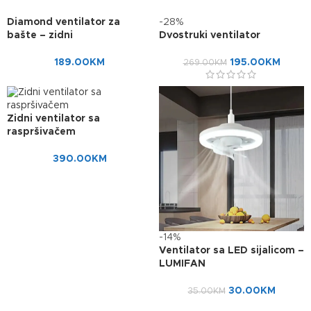
Diamond ventilator za
-28%
bašte – zidni
Dvostruki ventilator
189.00
KM
195.00
KM
269.00
KM
Zidni ventilator sa
raspršivačem
390.00
KM
-14%
Ventilator sa LED sijalicom –
LUMIFAN
30.00
KM
35.00
KM