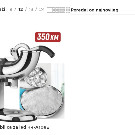
aži
9
12
18
24
obilica za led HR-A108E