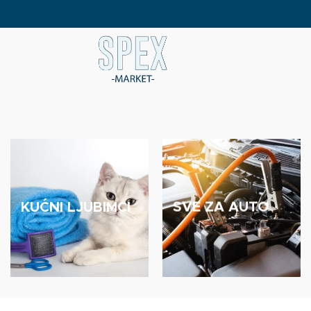
robilice za led
KUĆNI LJUBIMCI
SVE ZA AUTO