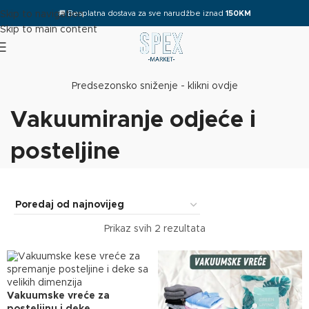
🚚
Besplatna dostava za sve narudžbe iznad
150KM
Skip to navigation
Skip to main content
Predsezonsko sniženje - klikni ovdje
Vakuumiranje odjeće i
posteljine
Prikaz svih 2 rezultata
Vakuumske vreće za