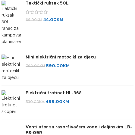
Taktički ruksak 50L
44.00
KM
69.00
KM
Mini električni motocikl za djecu
590.00
KM
790.00
KM
Električni trotinet HL-368
499.00
KM
530.00
KM
Ventilator sa raspršivačem vode i daljinskim LB-
FS-09R