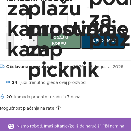
DODAJ U
-
+
KUPI ODMAH
KORPU
Očekivana isporuka:
11 Augusta, 2026 – 13 Augusta, 2026
34
ljudi trenutno gleda ovaj proizvod!
20
komada prodato u zadnjih 7 dana
Mogućnost plaćanja na rate.
Nismo roboti. Imaš pitanje/želiš da naručiš? Piši nam na