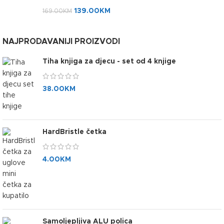
139.00
KM
169.00
KM
NAJPRODAVANIJI PROIZVODI
Tiha knjiga za djecu - set od 4 knjige
38.00
KM
HardBristle četka
4.00
KM
Samoljepljiva ALU polica