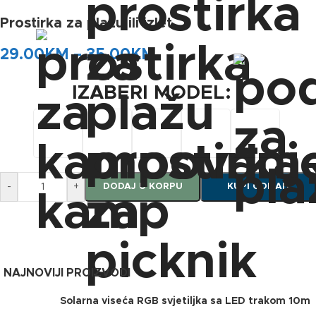
Prostirka za plažu ili izlet
29.00
KM
–
35.00
KM
IZABERI MODEL
-
+
DODAJ U KORPU
KUPI ODMAH
NAJNOVIJI PROIZVODI
Solarna viseća RGB svjetiljka sa LED trakom 10m