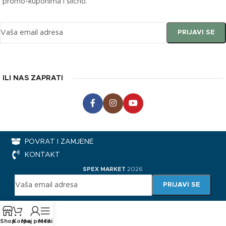
promo-kuponima i slično.
ILI NAS ZAPRATI
POVRAT I ZAMJENE
KONTAKT
SPEX MARKET
2026
Shop
Korpa
Moj profil
Meni