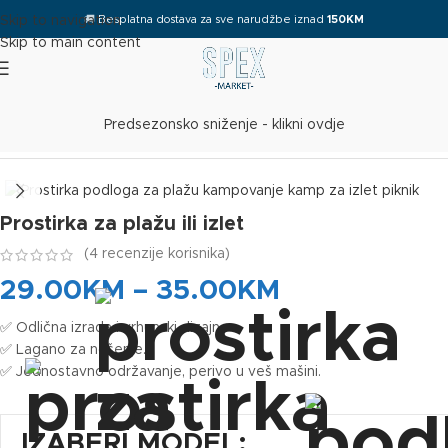
🚚
Besplatna dostava za sve narudžbe iznad
150KM
Skip to navigation
Skip to main content
Predsezonsko sniženje - klikni ovdje
Početna
/
Plaža
Prostirka za plažu ili izlet
(
4
recenzije korisnika)
29.00
KM
–
35.00
KM
✅ Odlična izrada i vrhunski dizajn.
✅ Lagano za nošenje.
✅ Jednostavno održavanje, perivo u veš mašini.
IZABERI MODEL