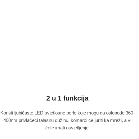
2 u 1 funkcija
Koristi ljubičaste LED svjetlosne perle koje mogu da oslobode 360-
400nm privlačeći talasnu dužinu, komarci će juriti ka mreži, a vi
ćete imati osvjetljenje.