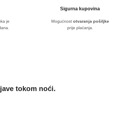
Sigurna kupovina
uka je
Mogućnost
otvaranja pošiljke
dana.
prije plaćanja.
njave tokom noći.