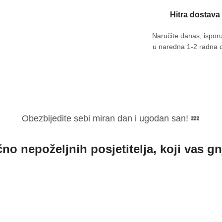
Hitra dostava
Naručite danas, ispor
u naredna 1-2 radna 
Obezbijedite sebi miran dan i ugodan san! 💤
čno nepoželjnih posjetitelja, koji vas g