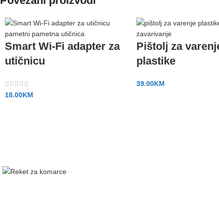
Povezani proizvodi
Smart Wi-Fi adapter za
Pištolj za varenj
utičnicu
plastike
39.00
KM
18.00
KM