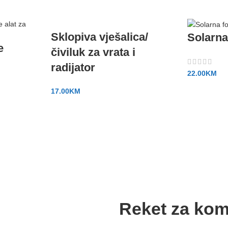
Sklopiva vješalica/
Solarna
e
čiviluk za vrata i
radijator
22.00
KM
17.00
KM
Reket za ko