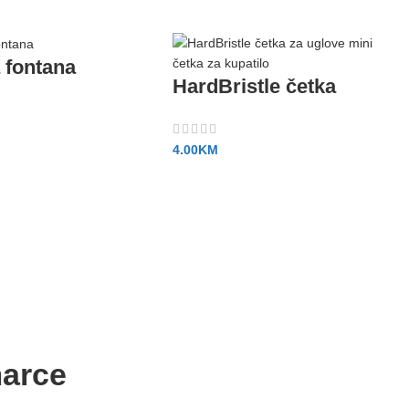
 fontana
HardBristle četka
4.00
KM
marce