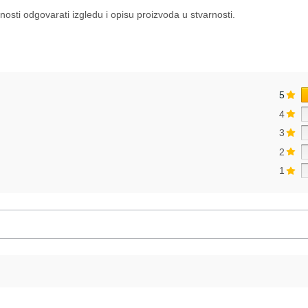
nosti odgovarati izgledu i opisu proizvoda u stvarnosti.
5
4
3
2
1