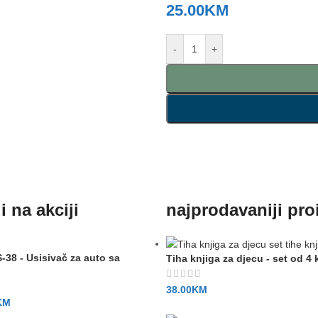
25.00
KM
-
+
 na akciji
najprodavaniji pro
38 - Usisivač za auto sa
Tiha knjiga za djecu - set od 4 
38.00
KM
KM