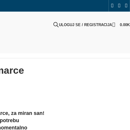
ULOGUJ SE / REGISTRACIJA
0.00
K
marce
rce, za miran san!
upotrebu
 momentalno