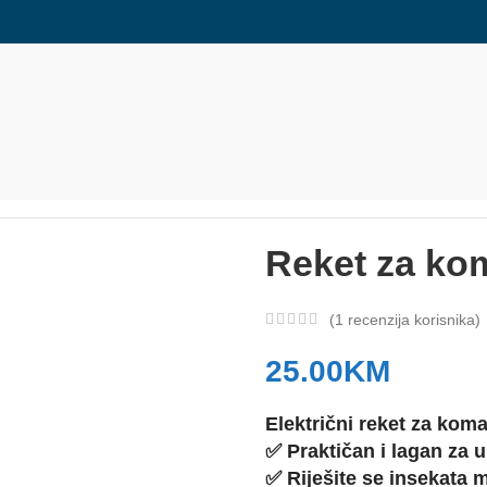
Reket za ko
(
1
recenzija korisnika)
25.00
KM
Električni reket za koma
✅ Praktičan i lagan za 
✅ Riješite se insekata