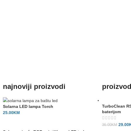
najnoviji proizvodi
proizvodi
TurboClean RS-
Solarna LED lampa Torch
baterijom
25.00
KM
29.00
36.00
KM