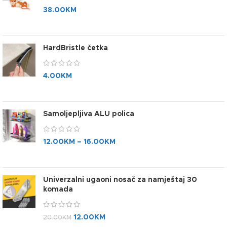
38.00
KM
HardBristle četka
4.00
KM
Samoljepljiva ALU polica
12.00
KM
–
16.00
KM
Univerzalni ugaoni nosač za namještaj 30
komada
12.00
KM
20.00
KM