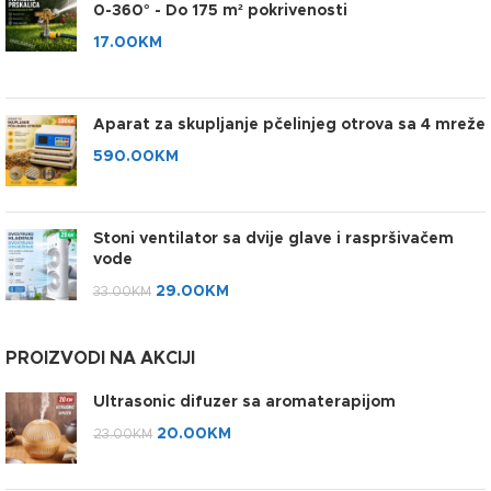
0-360° - Do 175 m² pokrivenosti
17.00
KM
Aparat za skupljanje pčelinjeg otrova sa 4 mreže
590.00
KM
Stoni ventilator sa dvije glave i raspršivačem
vode
29.00
KM
33.00
KM
PROIZVODI NA AKCIJI
Ultrasonic difuzer sa aromaterapijom
20.00
KM
23.00
KM