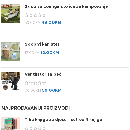
Sklopiva Lounge stolica za kampovanje
49.00
KM
59.00
KM
Sklopivi kanister
12.00
KM
17.00
KM
Ventilator za peć
59.00
KM
70.00
KM
NAJPRODAVANIJI PROIZVODI
Tiha knjiga za djecu - set od 4 knjige