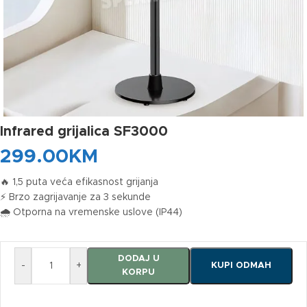
Infrared grijalica SF3000
299.00
KM
🔥 1,5 puta veća efikasnost grijanja
⚡ Brzo zagrijavanje za 3 sekunde
🌧️ Otporna na vremenske uslove (IP44)
DODAJ U
-
+
KUPI ODMAH
KORPU