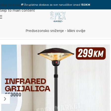
🚚
Besplatna dostava za sve narudžbe iznad
150KM
Skip to navigation
Skip to main content
Predsezonsko sniženje - klikni ovdje
Početna
/
Grijalice