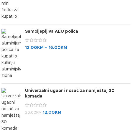
Samoljepljiva ALU polica
12.00
KM
–
16.00
KM
Univerzalni ugaoni nosač za namještaj 30
komada
12.00
KM
20.00
KM