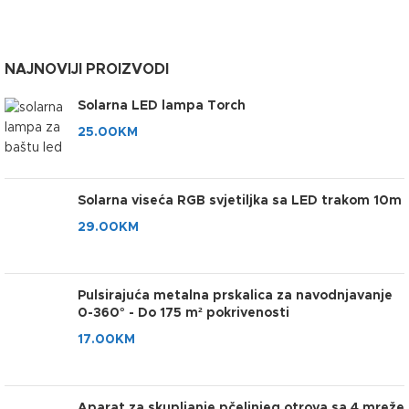
NAJNOVIJI PROIZVODI
Solarna LED lampa Torch
25.00
KM
Solarna viseća RGB svjetiljka sa LED trakom 10m
29.00
KM
Pulsirajuća metalna prskalica za navodnjavanje
0-360° - Do 175 m² pokrivenosti
17.00
KM
Aparat za skupljanje pčelinjeg otrova sa 4 mreže