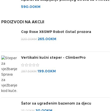
590.00
KM
PROIZVODI NA AKCIJI
Cop Rose X6SWP Robot čistač prozora
265.00
KM
320.00
KM
Vertikalni kućni steper - ClimberPro
199.00
KM
287.50
KM
Šator sa ugrađenim bazenom za djecu
30.00
KM
35.00
KM