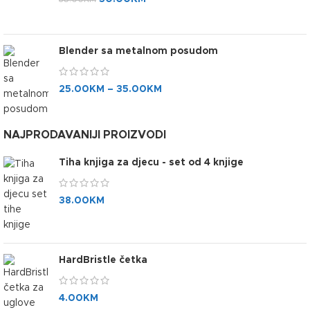
Blender sa metalnom posudom
25.00
KM
–
35.00
KM
NAJPRODAVANIJI PROIZVODI
Tiha knjiga za djecu - set od 4 knjige
38.00
KM
HardBristle četka
4.00
KM