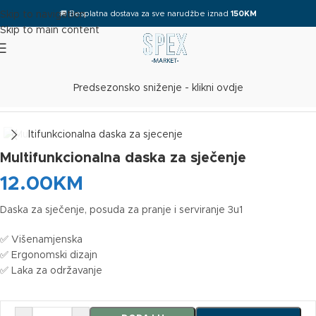
🚚
Besplatna dostava za sve narudžbe iznad
150KM
Skip to navigation
Skip to main content
Predsezonsko sniženje - klikni ovdje
Početna
/
Kuhinja
Multifunkcionalna daska za sječenje
12.00
KM
Daska za sječenje, posuda za pranje i serviranje 3u1
✅ Višenamjenska
✅ Ergonomski dizajn
✅ Laka za održavanje