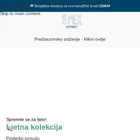
🚚
Besplatna dostava za sve narudžbe iznad
150KM
Skip to navigation
Skip to main content
Predsezonsko sniženje - klikni ovdje
Spremite se za ljeto!
Ljetna kolekcija
Pogledaj ponudu