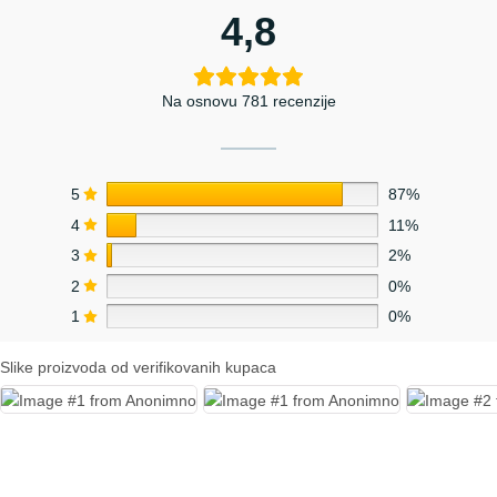
4,8
Na osnovu 781 recenzije
5
87%
4
11%
3
2%
2
0%
1
0%
Slike proizvoda od verifikovanih kupaca