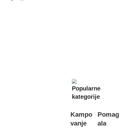
Popularne
Specijalna ponuda
kategorije
Ventilatora
Od 69,00 KM
Kampo
Pomag
N
vanje
ala
ja