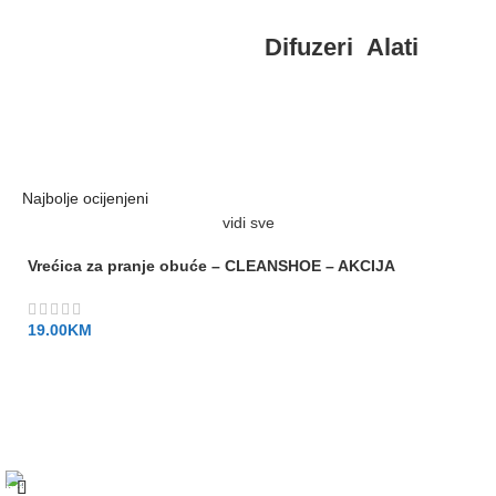
Difuzeri
Alati
Do
vr
Najbolje ocijenjeni
vidi sve
Vrećica za pranje obuće – CLEANSHOE – AKCIJA
19.00
KM
Besplatna dostava