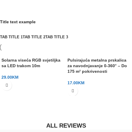
Za narudžbe preko 100KM
Title text example
TAB TITLE 1
TAB TITLE 2
TAB TITLE 3
Solarna viseća RGB svjetiljka
Pulsirajuća metalna prskalica
sa LED trakom 10m
za navodnjavanje 0-360° – Do
175 m² pokrivenosti
29.00
KM
17.00
KM
ALL REVIEWS