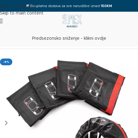
🚚
Besplatna dostava za sve narudžbe iznad
150KM
Skip to navigation
Skip to main content
Predsezonsko sniženje - klikni ovdje
Početna
/
Sve za auto
-9%