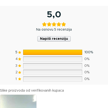
5,0
Na osnovu 5 recenzija
Napiši recenziju
5
100%
4
0%
3
0%
2
0%
1
0%
Slike proizvoda od verifikovanih kupaca