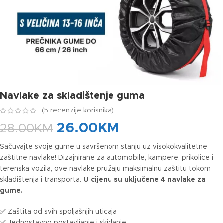
Navlake za skladištenje guma
(
5
recenzije korisnika)
26.00
KM
28.00
KM
Sačuvajte svoje gume u savršenom stanju uz visokokvalitetne
zaštitne navlake! Dizajnirane za automobile, kampere, prikolice i
terenska vozila, ove navlake pružaju maksimalnu zaštitu tokom
skladištenja i transporta.
U cijenu su uključene 4 navlake za
gume.
✅ Zaštita od svih spoljašnjih uticaja
✅ Jednostavno postavljanje i skidanje