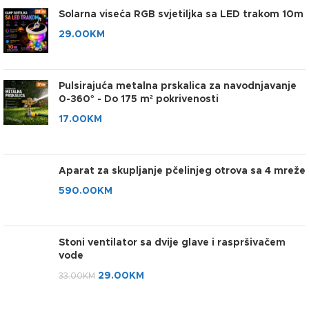
Solarna viseća RGB svjetiljka sa LED trakom 10m
29.00
KM
Pulsirajuća metalna prskalica za navodnjavanje
0-360° - Do 175 m² pokrivenosti
17.00
KM
Aparat za skupljanje pčelinjeg otrova sa 4 mreže
590.00
KM
Stoni ventilator sa dvije glave i raspršivačem
vode
29.00
KM
33.00
KM