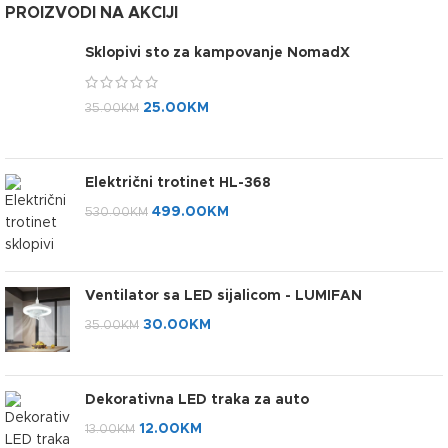
PROIZVODI NA AKCIJI
Sklopivi sto za kampovanje NomadX
25.00
KM
35.00
KM
Električni trotinet HL-368
499.00
KM
530.00
KM
Ventilator sa LED sijalicom - LUMIFAN
30.00
KM
35.00
KM
Dekorativna LED traka za auto
12.00
KM
13.00
KM