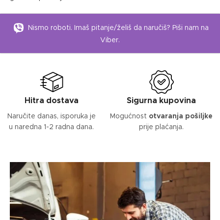
Nismo roboti. Imaš pitanje/želiš da naručiš? Piši nam na
Viber.
Hitra dostava
Sigurna kupovina
Naručite danas, isporuka je
Mogućnost
otvaranja pošiljke
u naredna 1-2 radna dana.
prije plaćanja.