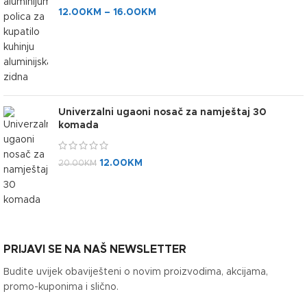
12.00
KM
–
16.00
KM
Univerzalni ugaoni nosač za namještaj 30
komada
12.00
KM
20.00
KM
PRIJAVI SE NA NAŠ NEWSLETTER
Budite uvijek obaviješteni o novim proizvodima, akcijama,
promo-kuponima i slično.