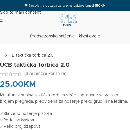
🚚
Besplatna dostava za sve narudžbe iznad
150KM
Skip to navigation
Skip to main content
Predsezonsko sniženje - klikni ovdje
Početna
/
Taktička oprema
UCB taktička torbica 2.0
(
3
recenzije korisnika)
25.00
KM
Multifunckionalna taktička torbica veće zapremine sa velikim
brojem pregrada, predviđena za nošenje preko grudi ili na leđima.
✅Skriveno nošenje pištolja
✅Podesivi kaiševi
✅Veliki broj džepova