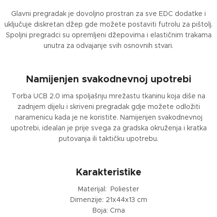
Glavni pregradak je dovoljno prostran za sve EDC dodatke i
uključuje diskretan džep gde možete postaviti futrolu za pištolj.
Spoljni pregradci su opremljeni džepovima i elastičnim trakama
unutra za odvajanje svih osnovnih stvari.
Namijenjen svakodnevnoj upotrebi
Torba UCB 2.0 ima spoljašnju mrežastu tkaninu koja diše na
zadnjem dijelu i skriveni pregradak gdje možete odložiti
naramenicu kada je ne koristite. Namijenjen svakodnevnoj
upotrebi, idealan je prije svega za gradska okruženja i kratka
putovanja ili taktičku upotrebu.
Karakteristike
Materijal: Poliester
Dimenzije: 21x44x13 cm
Boja: Crna