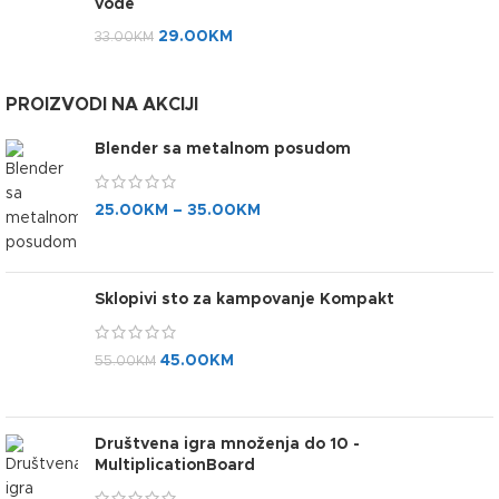
vode
29.00
KM
33.00
KM
PROIZVODI NA AKCIJI
Blender sa metalnom posudom
25.00
KM
–
35.00
KM
Sklopivi sto za kampovanje Kompakt
45.00
KM
55.00
KM
Društvena igra množenja do 10 -
MultiplicationBoard