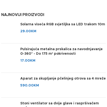
NAJNOVIJI PROIZVODI
Solarna viseća RGB svjetiljka sa LED trakom 10m
29.00
KM
Pulsirajuća metalna prskalica za navodnjavanje
0-360° - Do 175 m² pokrivenosti
17.00
KM
Aparat za skupljanje pčelinjeg otrova sa 4 mreže
590.00
KM
Stoni ventilator sa dvije glave i raspršivačem