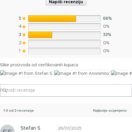
Napiši recenziju
5
66%
4
0%
3
33%
2
0%
1
0%
Slike proizvoda od verifikovanih kupaca
1-3 od 3 recenzije
Stefan S
26/01/2025