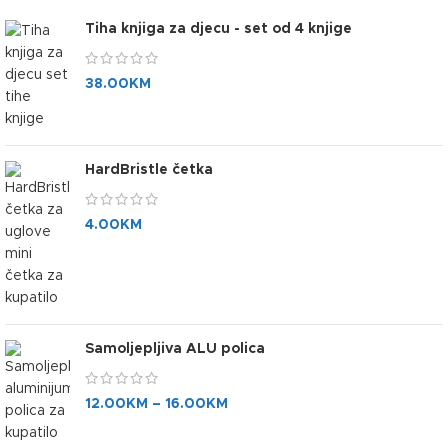
Tiha knjiga za djecu - set od 4 knjige
38.00
KM
HardBristle četka
4.00
KM
Samoljepljiva ALU polica
12.00
KM
–
16.00
KM