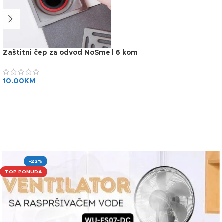
Zaštitni čep za odvod NoSmell 6 kom
10.00
KM
-22%
TOP PONUDA