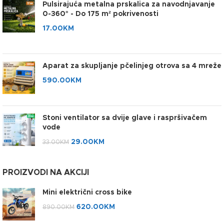
Pulsirajuća metalna prskalica za navodnjavanje
0-360° - Do 175 m² pokrivenosti
17.00
KM
Aparat za skupljanje pčelinjeg otrova sa 4 mreže
590.00
KM
Stoni ventilator sa dvije glave i raspršivačem
vode
29.00
KM
33.00
KM
PROIZVODI NA AKCIJI
Mini električni cross bike
620.00
KM
890.00
KM