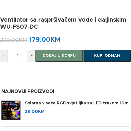
Ventilator sa raspršivačem vode i daljinskim
WU-FS07-DC
179.00
KM
229.00
KM
-
+
DODAJ U KORPU
KUPI ODMAH
NAJNOVIJI PROIZVODI
Solarna viseća RGB svjetiljka sa LED trakom 10m
29.00
KM