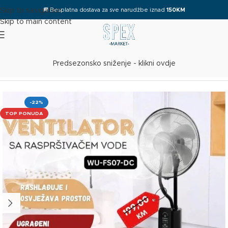
🚚
Besplatna dostava za sve narudžbe iznad
150KM
Skip to navigation
Skip to main content
Predsezonsko sniženje - klikni ovdje
Početna
/
Dom i vrt
/
Ventilatori
-22%
TOP PONUDA