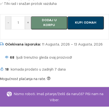
✅ Tihi rad i snažan protok vazduha
DODAJ U
-
+
KUPI ODMAH
KORPU
Očekivana isporuka:
11 Augusta, 2026 – 13 Augusta, 2026
68
ljudi trenutno gleda ovaj proizvod!
18
komada prodato u zadnjih 7 dana
Mogućnost plaćanja na rate.
Nismo roboti. Imaš pitanje/želiš da naručiš? Piši nam na
Viber.