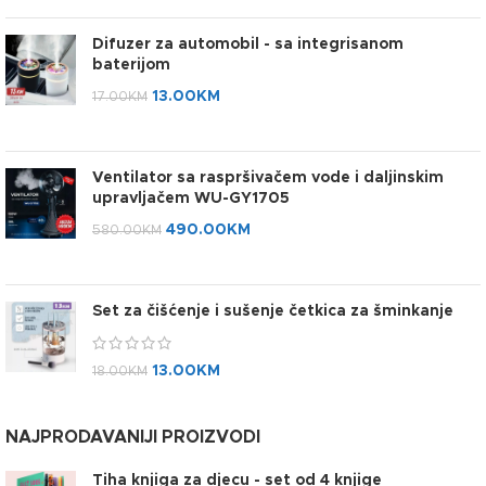
Difuzer za automobil - sa integrisanom
baterijom
13.00
KM
17.00
KM
Ventilator sa raspršivačem vode i daljinskim
upravljačem WU-GY1705
490.00
KM
580.00
KM
Set za čišćenje i sušenje četkica za šminkanje
13.00
KM
18.00
KM
NAJPRODAVANIJI PROIZVODI
Tiha knjiga za djecu - set od 4 knjige