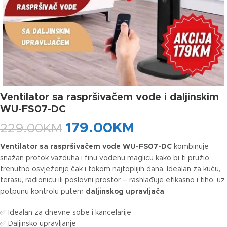
Ventilator sa raspršivačem vode i daljinskim
WU-FS07-DC
179.00
KM
229.00
KM
Ventilator sa raspršivačem vode WU-FS07-DC
kombinuje
snažan protok vazduha i finu vodenu maglicu kako bi ti pružio
trenutno osvježenje čak i tokom najtoplijih dana. Idealan za kuću,
terasu, radionicu ili poslovni prostor – rashlađuje efikasno i tiho, uz
potpunu kontrolu putem
daljinskog upravljača
.
✅ Idealan za dnevne sobe i kancelarije
✅ Daljinsko upravljanje