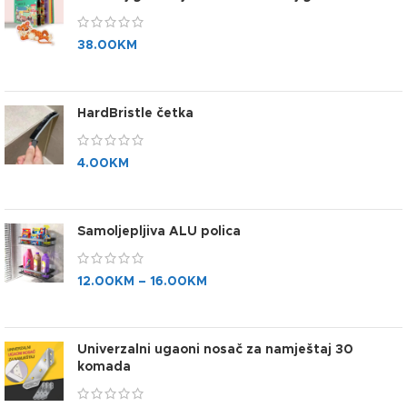
38.00
KM
HardBristle četka
4.00
KM
Samoljepljiva ALU polica
12.00
KM
–
16.00
KM
Univerzalni ugaoni nosač za namještaj 30
komada